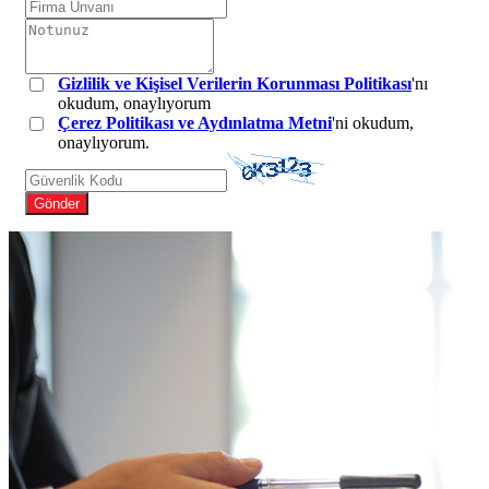
Gizlilik ve Kişisel Verilerin Korunması Politikası
'nı
okudum, onaylıyorum
Çerez Politikası ve Aydınlatma Metni
'ni okudum,
onaylıyorum.
Gönder