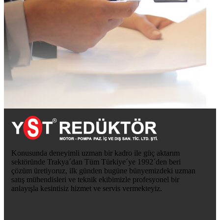
Konusunda deneyimli uzman bir kadro ile güç aktarım
sektöründe Trakya´dan Tüm Türkiye´ye 1992´den beri
çözüm üretiyoruz, ilk günden bugüne bünyemizdeki uzman
satış mühendisleri ve teknik ekibimizle profesyonel bir
anlayışla kesintisiz hizmet ve servis vermekteyiz.