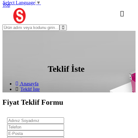
Select Language
▼
Top
Teklif İste
Anasayfa
Teklif İste
Fiyat Teklif Formu