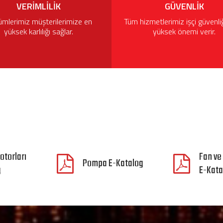
VERIMLILIK
GÜVENLIK
mlerimiz müşterilerimize en
Tüm hizmetlerimiz işçi güvenli
yüksek karlılığı sağlar.
yüksek önemi verir.
otorları
Fan ve
Pompa E-Katalog
g
E-Kata