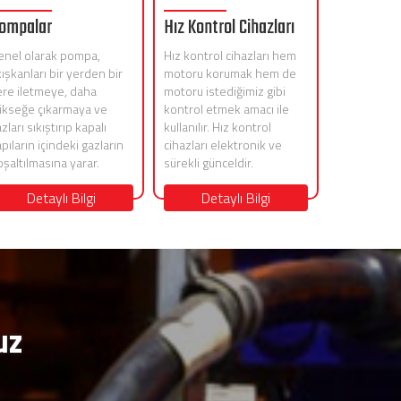
ompalar
Hız Kontrol Cihazları
enel olarak pompa,
Hız kontrol cihazları hem
ışkanları bir yerden bir
motoru korumak hem de
ere iletmeye, daha
motoru istediğimiz gibi
ükseğe çıkarmaya ve
kontrol etmek amacı ile
zları sıkıştırıp kapalı
kullanılır. Hız kontrol
pıların içindeki gazların
cihazları elektronik ve
şaltılmasına yarar.
sürekli günceldir.
Detaylı Bilgi
Detaylı Bilgi
uz