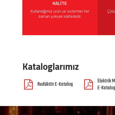
KALITE
Kullandığımız ürün ve sistemler her
Çözü
zaman yüksek kalitededir.
Kataloglarımız
Elektrik M
Redüktör E-Katalog
E-Katalo