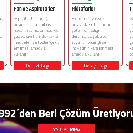
Fan ve Aspiratörler
Hidroforlar
P
ik
Aspiratör bulunduğu
Hidroforlar yüksek
G
ortamdaki kullanılmış
binalarda su basıncının
ak
havanın temizlenmesi ve
yeterli olmadığı
y
a
gaz ve sıvı halindeki akıcı
durumlarda şebeke
y
maddeleri ve tozları çekip
suyunun basınçlı su
ga
emilmesi amacıyla
ihtiyacının karşılanması
ka
kullanılır.
amacıyla kullanılır.
bo
Detaylı Bilgi
Detaylı Bilgi
992´den Beri Çözüm Üretiyor
YST POMPA