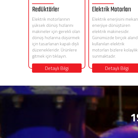
Redüktörler
Elektrik Motorları
Elektrik motorlarının
Elektrik enerjisini mekan
yüksek dönüş hızlarını
enerjiye dönüştüren
makineler için gerekli olan
elektrik makinesidir.
dönüş hızlarına düşürmek
Günümüzde birçok aland
için tasarlanan kapalı dişli
kullanılan elektrik
düzenekleridir. Ürünlere
motorları bizlere kolaylık
gitmek için tıklayın.
sunmaktadır.
Detaylı Bilgi
Detaylı Bilgi
1