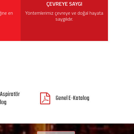
ÇEVREYE SAYGI
ğine en
Yöntemlerimiz çevreye ve doğal hayata
saygılıdır.
 Aspiratör
Genel E-Katalog
log