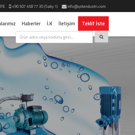
İYE
+90 507 458 77 30 (Satış 1)
info@ystendustri.com
larımız
Haberler
İ.K
İletişim
Teklif İste