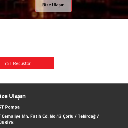
Bize Ulaşın
YST Redüktör
ize Ulaşın
ST Pompa
Cemaliye Mh. Fatih Cd. No:13 Çorlu / Tekirdağ /
ÜRKİYE