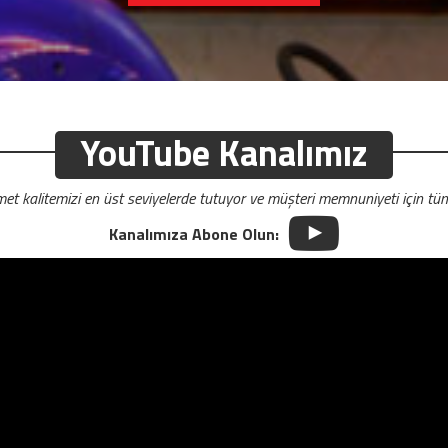
YouTube Kanalımız
met kalitemizi en üst seviyelerde tutuyor ve müşteri memnuniyeti için tüm 
Kanalımıza Abone Olun: