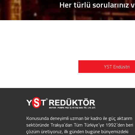
Her türlü sorularınız v
YST Endüstri
Konusunda deneyimli uzman bir kadro ile güç aktarım
sektöründe Trakya´dan Tüm Türkiye´ye 1992´den beri
çözüm üretiyoruz, ilk günden bugüne bünyemizdeki