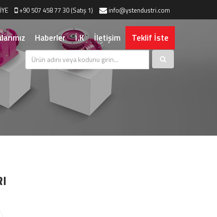
İYE
+90 507 458 77 30 (Satış 1)
info@ystendustri.com
larımız
Haberler
İ.K
İletişim
Teklif İste
I