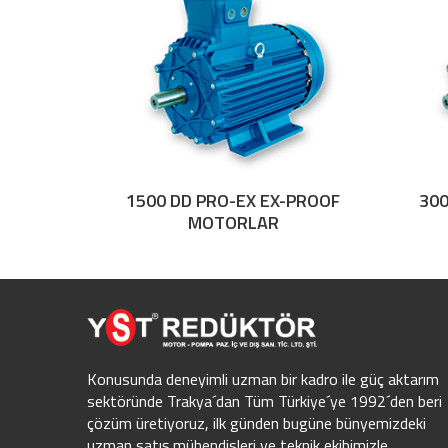
1500 DD PRO-EX EX-PROOF
300
MOTORLAR
Konusunda deneyimli uzman bir kadro ile güç aktarım
sektöründe Trakya´dan Tüm Türkiye´ye 1992´den beri
çözüm üretiyoruz, ilk günden bugüne bünyemizdeki
uzman satış mühendisleri ve teknik ekibimizle