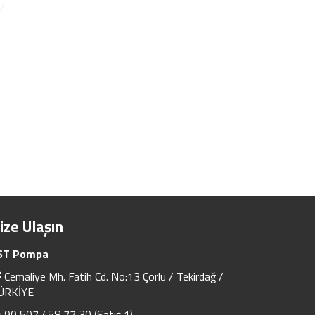
ize Ulaşın
ST Pompa
Cemaliye Mh. Fatih Cd. No:13 Çorlu / Tekirdağ /
ÜRKİYE
+90 507 458 77 30 (Satış 1)