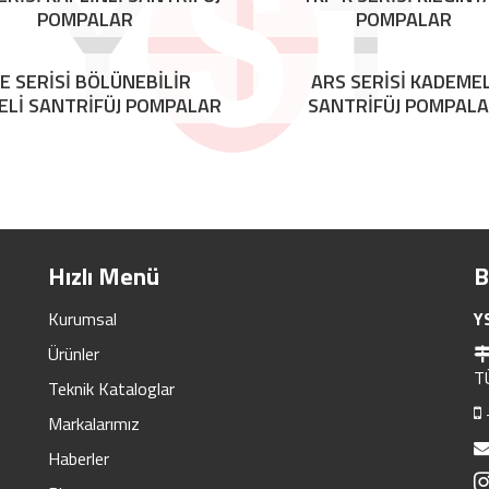
POMPALAR
POMPALAR
E SERİSİ BÖLÜNEBİLİR
ARS SERİSİ KADEMEL
ELİ SANTRİFÜJ POMPALAR
SANTRİFÜJ POMPAL
Hızlı Menü
B
Kurumsal
Y
Ürünler
T
Teknik Kataloglar
Markalarımız
Haberler