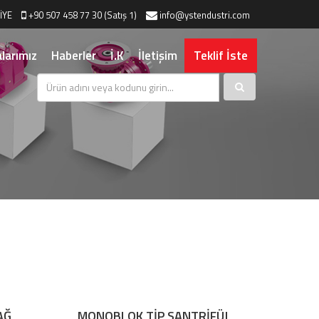
İYE
+90 507 458 77 30 (Satış 1)
info@ystendustri.com
larımız
Haberler
İ.K
İletişim
Teklif İste
AĞ
MONOBLOK TİP SANTRİFÜJ