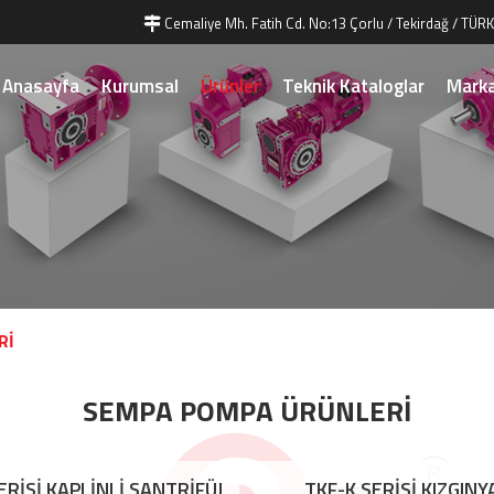
Cemaliye Mh. Fatih Cd. No:13 Çorlu / Tekirdağ / TÜRK
Anasayfa
Kurumsal
Ürünler
Teknik Kataloglar
Marka
Rİ
SEMPA POMPA ÜRÜNLERİ
ERİSİ KAPLİNLİ SANTRİFÜJ
TKF-K SERİSİ KIZGINY