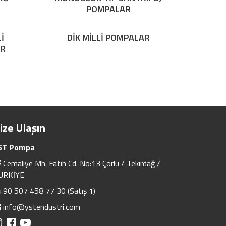
POMPALAR
İ
DİK MİLLİ POMPALAR
AR
ize Ulaşın
ST Pompa
Cemaliye Mh. Fatih Cd. No:13 Çorlu / Tekirdağ /
ÜRKİYE
+90 507 458 77 30 (Satış 1)
info@ystendustri.com