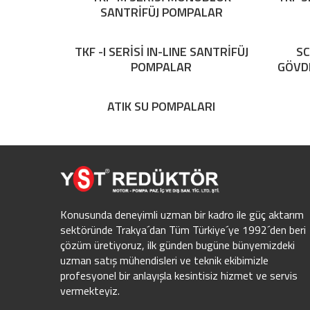
SANTRİFÜJ POMPALAR
TKF -I SERİSİ IN-LINE SANTRİFÜJ
SC
POMPALAR
GÖVD
ATIK SU POMPALARI
Konusunda deneyimli uzman bir kadro ile güç aktarım
sektöründe Trakya´dan Tüm Türkiye´ye 1992´den beri
çözüm üretiyoruz, ilk günden bugüne bünyemizdeki
uzman satış mühendisleri ve teknik ekibimizle
profesyonel bir anlayışla kesintisiz hizmet ve servis
vermekteyiz.