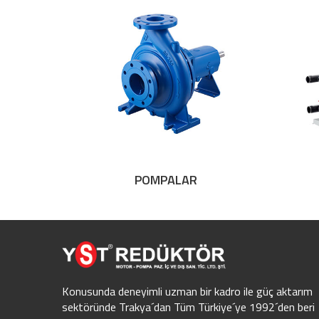
POMPALAR
Konusunda deneyimli uzman bir kadro ile güç aktarım
sektöründe Trakya´dan Tüm Türkiye´ye 1992´den beri