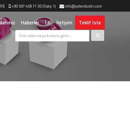
İYE
+90 507 458 77 30 (Satış 1)
info@ystendustri.com
larımız
Haberler
İ.K
İletişim
Teklif İste