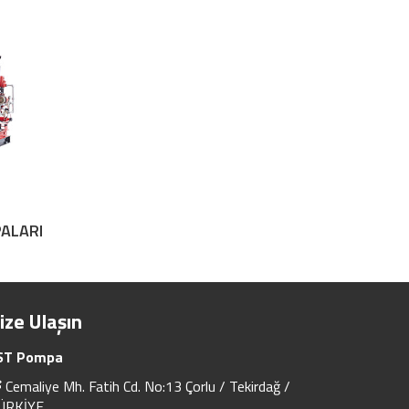
ALARI
ize Ulaşın
ST Pompa
Cemaliye Mh. Fatih Cd. No:13 Çorlu / Tekirdağ /
ÜRKİYE