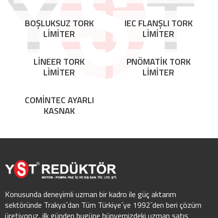
BOŞLUKSUZ TORK
IEC FLANŞLI TORK
LİMİTER
LİMİTER
LİNEER TORK
PNÖMATİK TORK
LİMİTER
LİMİTER
COMİNTEC AYARLI
KASNAK
Konusunda deneyimli uzman bir kadro ile güç aktarım
sektöründe Trakya´dan Tüm Türkiye´ye 1992´den beri çözüm
üretiyoruz, ilk günden bugüne bünyemizdeki uzman satış