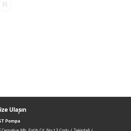
ize Ulaşın
ST Pompa
Cemaliye Mh. Fatih Cd. No:13 Çorlu / Tekirdağ /