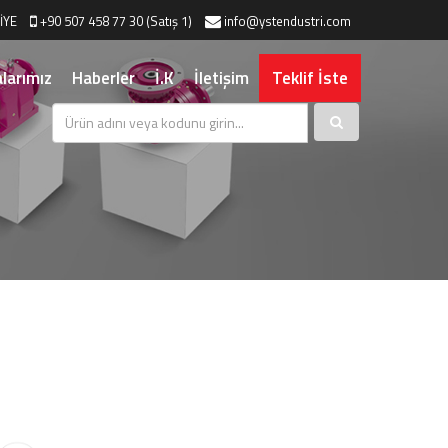
İYE
+90 507 458 77 30 (Satış 1)
info@ystendustri.com
larımız
Haberler
İ.K
İletişim
Teklif İste