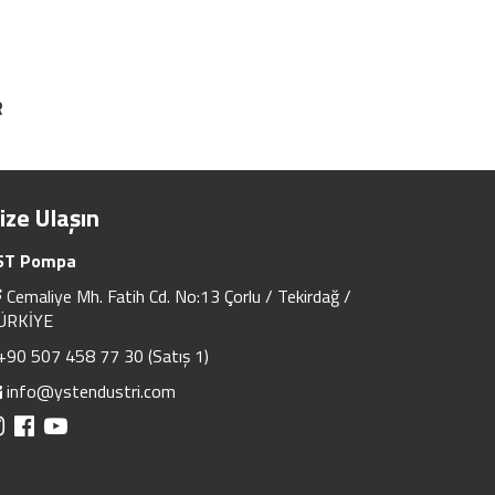
R
ize Ulaşın
ST Pompa
Cemaliye Mh. Fatih Cd. No:13 Çorlu / Tekirdağ /
ÜRKİYE
+90 507 458 77 30 (Satış 1)
info@ystendustri.com