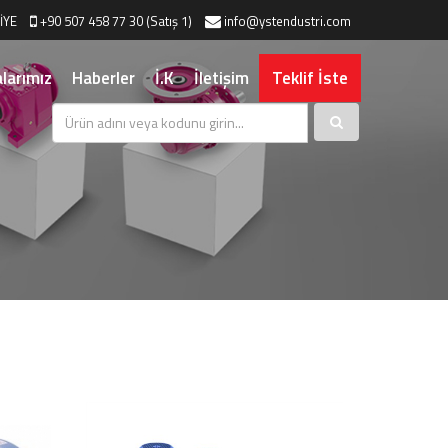
İYE
+90 507 458 77 30 (Satış 1)
info@ystendustri.com
larımız
Haberler
İ.K
İletişim
Teklif İste