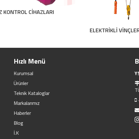
IZ KONTROL CİHAZLARI
ELEKTRİKLİ VİNÇLE
Hızlı Menü
B
Kurumsal
Y
Ürünler
T
Teknik Kataloglar
Markalarımız
Haberler
Blog
İ.K