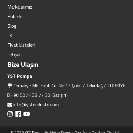
Markalarımız
Haberler
Blog
İ.K
Fiyat Listeleri
İletişim
Bize Ulaşın
YST Pompa
Cemaliye Mh. Fatih Cd. No:13 Çorlu / Tekirdağ / TÜRKİYE
+90 507 458 77 30 (Satış 1)
info@ystendustri.com
© 2020 YST Redüktör Motor Pompa Paz. İç ve Dış San. Tic. Ltd.