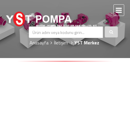
YST Merkez
Anasayfa
İletişim
YST Merkez